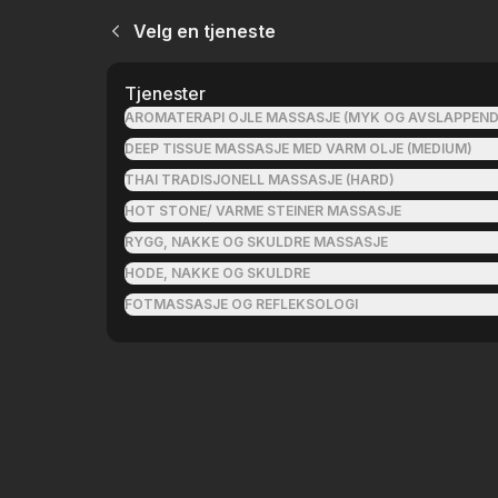
Velg en tjeneste
Tjenester
AROMATERAPI OJLE MASSASJE (MYK OG AVSLAPPEND
DEEP TISSUE MASSASJE MED VARM OLJE (MEDIUM)
THAI TRADISJONELL MASSASJE (HARD)
HOT STONE/ VARME STEINER MASSASJE
RYGG, NAKKE OG SKULDRE MASSASJE
HODE, NAKKE OG SKULDRE
FOTMASSASJE OG REFLEKSOLOGI