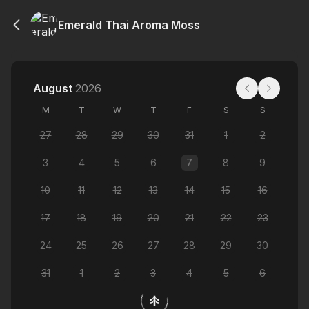
Emerald Thai Aroma Moss
August
2026
M
T
W
T
F
S
S
27
28
29
30
31
1
2
3
4
5
6
7
8
9
10
11
12
13
14
15
16
17
18
19
20
21
22
23
24
25
26
27
28
29
30
31
1
2
3
4
5
6