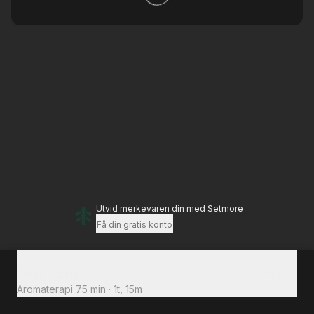
Utvid merkevaren din
med Setmore
Få din gratis konto
Totalt å betale
1 000 kr
Aromaterapi 75 min
·
1t, 15m