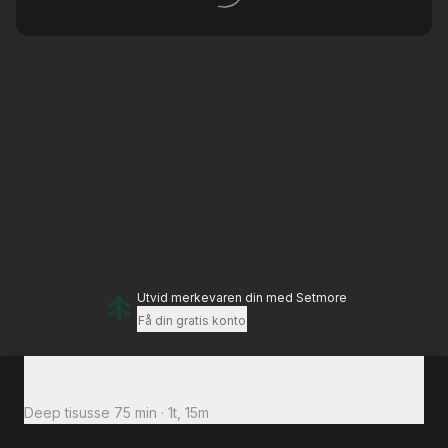
Utvid merkevaren din
med Setmore
Få din gratis konto
Totalt å betale
1 000 kr
Deep tisusse 75 min
·
1t, 15m