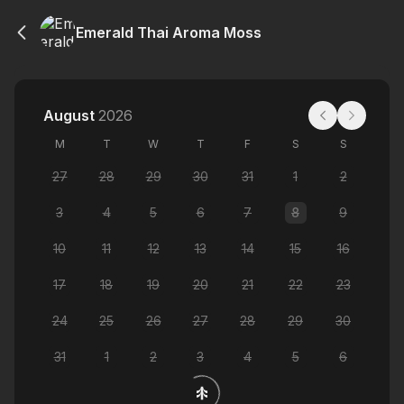
Emerald Thai Aroma Moss
August
2026
M
T
W
T
F
S
S
27
28
29
30
31
1
2
3
4
5
6
7
8
9
10
11
12
13
14
15
16
17
18
19
20
21
22
23
24
25
26
27
28
29
30
31
1
2
3
4
5
6