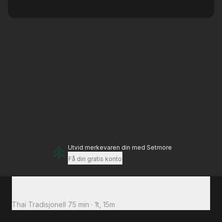
Utvid merkevaren din
med Setmore
Få din gratis konto
Totalt å betale
1 100 kr
Thai Tradisjonell 75 min
·
1t, 15m