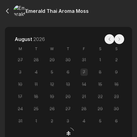
Emerald Thai Aroma Moss
August
2026
M
T
W
T
F
S
S
27
28
29
30
31
1
2
3
4
5
6
7
8
9
10
11
12
13
14
15
16
17
18
19
20
21
22
23
24
25
26
27
28
29
30
31
1
2
3
4
5
6