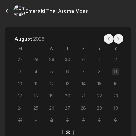
Emerald Thai Aroma Moss
August
2026
M
T
W
T
F
S
S
27
28
29
30
31
1
2
3
4
5
6
7
8
9
10
11
12
13
14
15
16
17
18
19
20
21
22
23
24
25
26
27
28
29
30
31
1
2
3
4
5
6