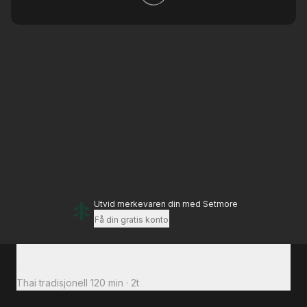
Utvid merkevaren din
med Setmore
Få din gratis konto
Totalt å betale
1 800 kr
Thai tradisjonell 120 min
·
2t