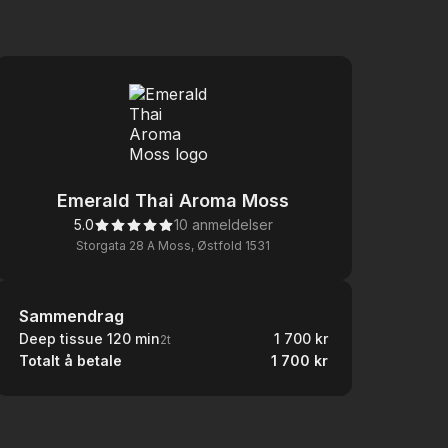
Emerald Thai Aroma Moss
5.0
10 anmeldelser
Storgata 28 A Moss, Østfold 1531
Sammendrag
Sammendrag
Deep tissue 120 min
1 700 kr
2t
Totalt å betale
1 700 kr