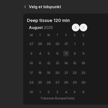
Velg et tidspunkt
Deep tissue 120 min
August
2026
M
T
W
T
F
S
S
27
28
29
30
31
1
2
3
4
5
6
7
8
9
10
11
12
13
14
15
16
17
18
19
20
21
22
23
24
25
26
27
28
29
30
31
1
2
3
4
5
6
Tidssone
(
Europe/Oslo
)