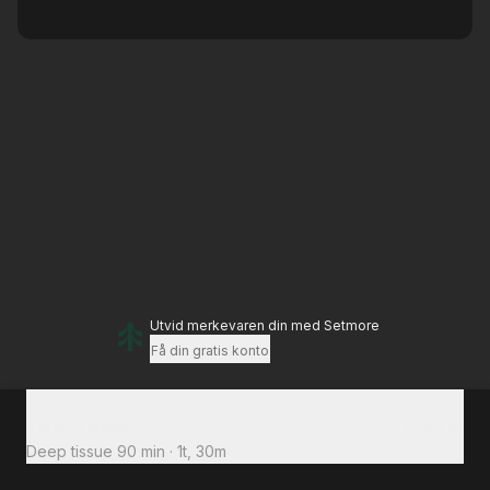
Utvid merkevaren din
med Setmore
Få din gratis konto
Totalt å betale
1 250 kr
Deep tissue 90 min
·
1t, 30m