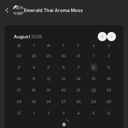
Emerald Thai Aroma Moss
August
2026
M
T
W
T
F
S
S
27
28
29
30
31
1
2
3
4
5
6
7
8
9
10
11
12
13
14
15
16
17
18
19
20
21
22
23
24
25
26
27
28
29
30
31
1
2
3
4
5
6