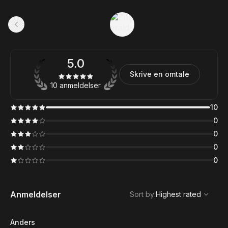
5.0
Skrive en omtale
10 anmeldelser
10
0
0
0
0
,
Highest rated
Sort
Anmeldelser
Sort by
:
Highest rated
Anders