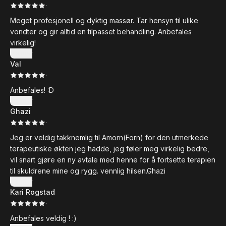
·
Meget profesjonell og dyktig massør. Tar hensyn til ulike
vondter og gir alltid en tilpasset behandling. Anbefales
virkelig!
Vis mer
Val
·
Anbefales! :D
Vis mer
Ghazi
·
Jeg er veldig takknemlig til Amorn(Forn) for den utmerkede
terapeutiske økten jeg hadde, jeg føler meg virkelig bedre,
vil snart gjøre en ny avtale med henne for å fortsette terapien
til skuldrene mine og rygg. vennlig hilsen.Ghazi
Vis mer
Kari Rogstad
·
Anbefales veldig ! :)