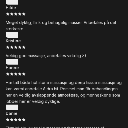
Vis mer
Hilde
·
Meget dyktig, flink og behagelig massør. Anbefales på det
sterkeste.
Vis mer
Kristine
·
Veldig god massasje, anbefales virkelig :-)
Vis mer
Hanne
·
Har tatt både hot stone massasje og deep tissue massasje og
kan varmt anbefale å dra hit. Rommet man får behandlingen
har en veldig avslappende atmosfære, og menneskene som
jobber her er veldig dyktige.
Vis mer
Daniel
·